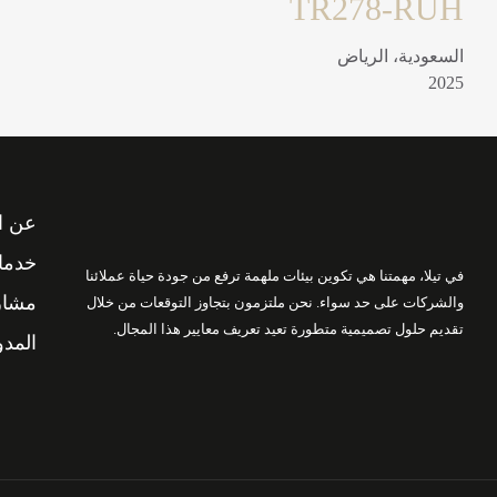
SS240_RUH
مشاريع سكنية
السعودية، الرياض
2024
عن ا
خدمات
في تيلا، مهمتنا هي تكوين بيئات ملهمة ترفع من جودة حياة عملائنا
مشاري
والشركات على حد سواء. نحن ملتزمون بتجاوز التوقعات من خلال
تقديم حلول تصميمية متطورة تعيد تعريف معايير هذا المجال.
المدو