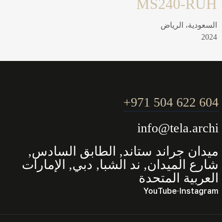
مشاريع سكنية
MM430-JED
السعودية، جدة
2025
604 622 504 971+
info@tela.archi
ميدان جراند ستاند, الطابق السادس,
شارع الميدان, ند الشبا, دبي, الإمارات
العربية المتحدة
YouTube
Instagram