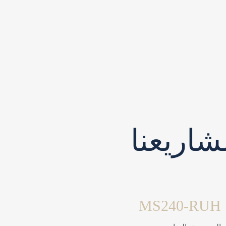
اريعنا
MS240-RUH
مشاريع سكنية