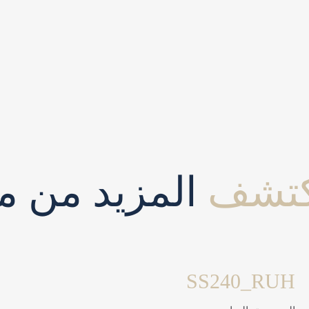
كتشف
المزيد من مش
SS240_RUH
مشاريع سكنية